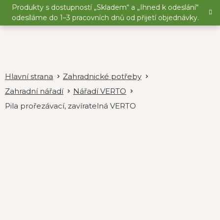
Přejít
Produkty s dostupností „Skladem“ a „Ihned k odeslání“
na
odesíláme do 1–3 pracovních dnů od přijetí objednávky.
obsah
Zahradnické potřeby
Zahradní nářadí
Nářadí VERTO
Pila prořezávací, zavíratelná VERTO