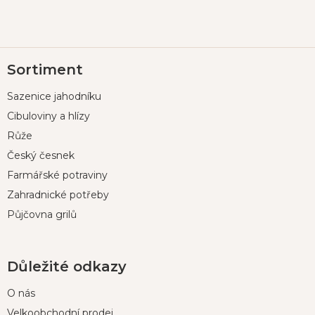
Z
Sortiment
á
p
Sazenice jahodníku
a
t
Cibuloviny a hlízy
í
Růže
Český česnek
Farmářské potraviny
Zahradnické potřeby
Půjčovna grilů
Důležité odkazy
O nás
Velkoobchodní prodej