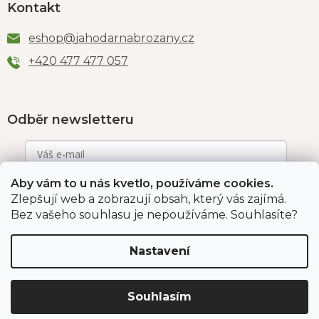
Kontakt
eshop
@
jahodarnabrozany.cz
+420 477 477 057
Odběr newsletteru
Aby vám to u nás kvetlo, používáme cookies.
Vložením e-mailu souhlasíte s podmínkami
ochrany
osobních údajů
.
Zlepšují web a zobrazují obsah, který vás zajímá.
Bez vašeho souhlasu je nepoužíváme. Souhlasíte?
PŘIHLÁSIT SE
Nastavení
Jahodárna Brozany
Obchodní podmínky
Souhlasím
Podmínky ochrany údajů