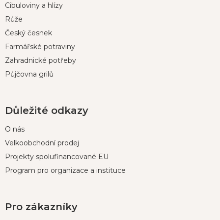
t
Cibuloviny a hlízy
í
Růže
Český česnek
Farmářské potraviny
Zahradnické potřeby
Půjčovna grilů
Důležité odkazy
O nás
Velkoobchodní prodej
Projekty spolufinancované EU
Program pro organizace a instituce
Pro zákazníky