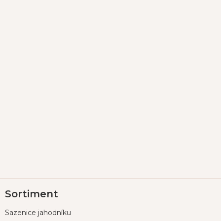
Z
Sortiment
á
p
Sazenice jahodníku
a