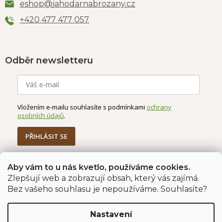
eshop
@
jahodarnabrozany.cz
+420 477 477 057
Odběr newsletteru
Vložením e-mailu souhlasíte s podmínkami
ochrany
osobních údajů
.
PŘIHLÁSIT SE
Aby vám to u nás kvetlo, používáme cookies.
Zlepšují web a zobrazují obsah, který vás zajímá.
Jahodárna Brozany
Obchodní podmínky
Bez vašeho souhlasu je nepoužíváme. Souhlasíte?
Podmínky ochrany údajů
Nastavení
Vytvořil Shoptet Premium