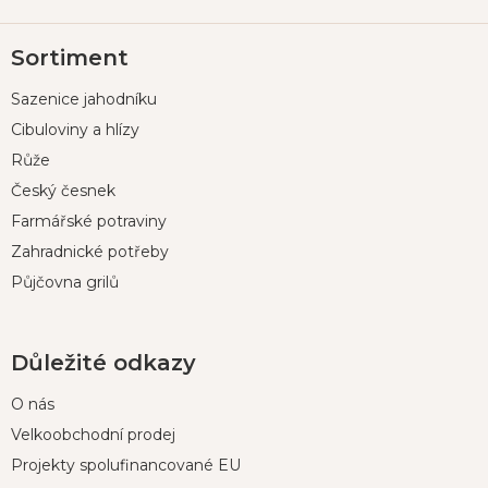
Z
Sortiment
á
p
Sazenice jahodníku
a
t
Cibuloviny a hlízy
í
Růže
Český česnek
Farmářské potraviny
Zahradnické potřeby
Půjčovna grilů
Důležité odkazy
O nás
Velkoobchodní prodej
Projekty spolufinancované EU