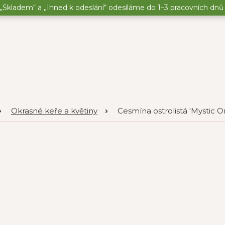
„Skladem“ a „Ihned k odeslání“ odesíláme do 1–3 pracovních dnů o
Okrasné keře a květiny
Cesmína ostrolistá 'Mystic O