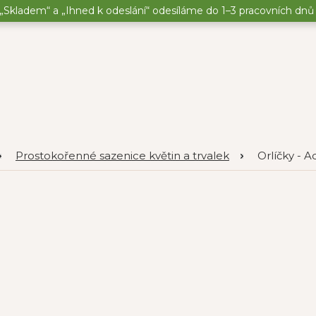
„Skladem“ a „Ihned k odeslání“ odesíláme do 1–3 pracovních dnů o
Prostokořenné sazenice květin a trvalek
Orlíčky - A