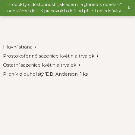
Přejít
Produkty s dostupností „Skladem“ a „Ihned k odeslání“
na
odesíláme do 1–3 pracovních dnů od přijetí objednávky.
obsah
Prostokořenné sazenice květin a trvalek
Ostatní sazenice květin a trvalek
Plicník dlouholistý 'E.B. Anderson' 1 ks