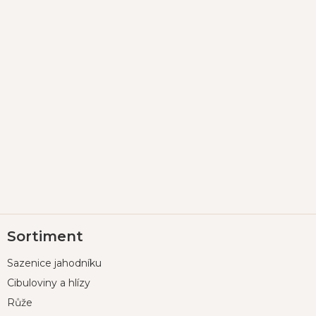
Z
Sortiment
á
p
Sazenice jahodníku
a
t
Cibuloviny a hlízy
í
Růže