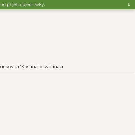
d přijetí objednávky.
čkovitá 'Kristina' v květináči