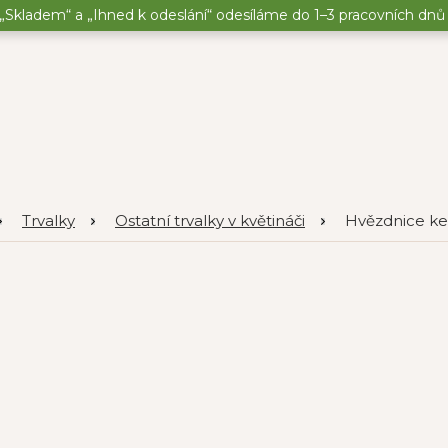
„Skladem“ a „Ihned k odeslání“ odesíláme do 1–3 pracovních dnů o
Trvalky
Ostatní trvalky v květináči
Hvězdnice keří