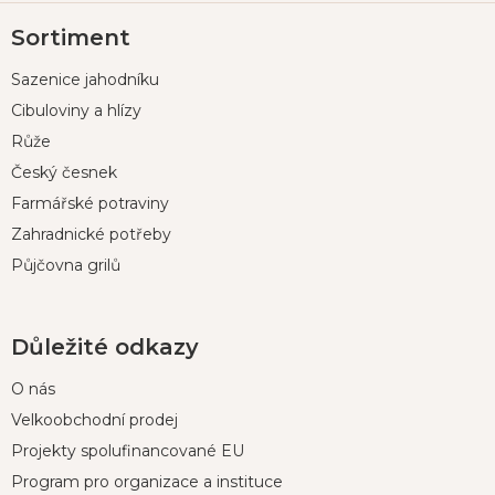
Z
Sortiment
á
p
Sazenice jahodníku
a
t
Cibuloviny a hlízy
í
Růže
Český česnek
Farmářské potraviny
Zahradnické potřeby
Půjčovna grilů
Důležité odkazy
O nás
Velkoobchodní prodej
Projekty spolufinancované EU
Program pro organizace a instituce