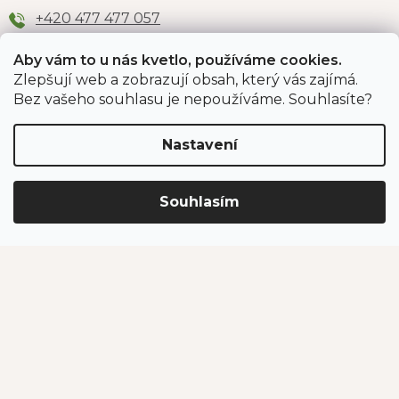
+420 477 477 057
Aby vám to u nás kvetlo, používáme cookies.
Zlepšují web a zobrazují obsah, který vás zajímá.
Odběr newsletteru
Bez vašeho souhlasu je nepoužíváme. Souhlasíte?
Nastavení
Vložením e-mailu souhlasíte s podmínkami
ochrany
osobních údajů
.
Souhlasím
PŘIHLÁSIT SE
Jahodárna Brozany
Obchodní podmínky
Podmínky ochrany údajů
Vytvořil Shoptet Premium