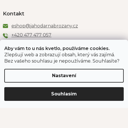
Kontakt
eshop
@
jahodarnabrozany.cz
+420 477 477 057
Aby vám to u nás kvetlo, používáme cookies.
Zlepšují web a zobrazují obsah, který vás zajímá.
Odběr newsletteru
Bez vašeho souhlasu je nepoužíváme. Souhlasíte?
Nastavení
Vložením e-mailu souhlasíte s podmínkami
ochrany
osobních údajů
.
Souhlasím
PŘIHLÁSIT SE
Jahodárna Brozany
Obchodní podmínky