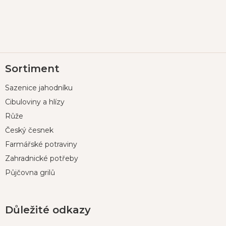
Z
Sortiment
á
p
Sazenice jahodníku
a
t
Cibuloviny a hlízy
í
Růže
Český česnek
Farmářské potraviny
Zahradnické potřeby
Půjčovna grilů
Důležité odkazy