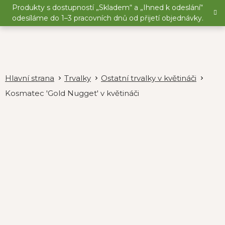
Přejít
Produkty s dostupností „Skladem“ a „Ihned k odeslání“
na
odesíláme do 1–3 pracovních dnů od přijetí objednávky.
obsah
Trvalky
Ostatní trvalky v květináči
Kosmatec 'Gold Nugget' v květináči