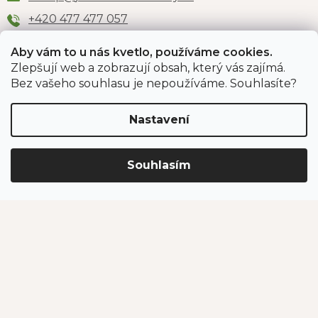
+420 477 477 057
Aby vám to u nás kvetlo, používáme cookies.
Zlepšují web a zobrazují obsah, který vás zajímá.
Odběr newsletteru
Bez vašeho souhlasu je nepoužíváme. Souhlasíte?
Nastavení
Vložením e-mailu souhlasíte s podmínkami
ochrany
osobních údajů
.
Souhlasím
PŘIHLÁSIT SE
Jahodárna Brozany
Obchodní podmínky
Podmínky ochrany údajů
Vytvořil Shoptet Premium