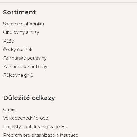
Z
Sortiment
á
p
Sazenice jahodníku
a
t
Cibuloviny a hlízy
í
Růže
Český česnek
Farmářské potraviny
Zahradnické potřeby
Půjčovna grilů
Důležité odkazy
O nás
Velkoobchodní prodej
Projekty spolufinancované EU
Program pro organizace a instituce