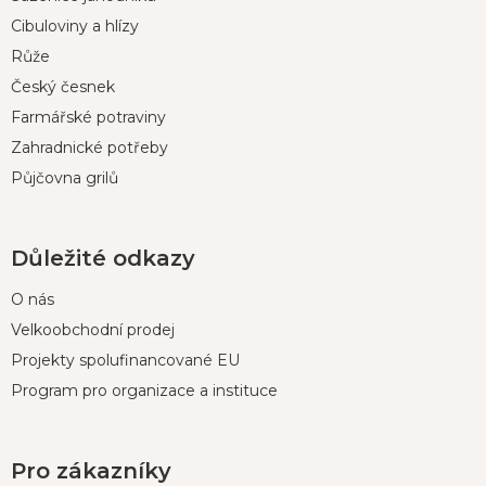
a
t
Cibuloviny a hlízy
í
Růže
Český česnek
Farmářské potraviny
Zahradnické potřeby
Půjčovna grilů
Důležité odkazy
O nás
Velkoobchodní prodej
Projekty spolufinancované EU
Program pro organizace a instituce
Pro zákazníky