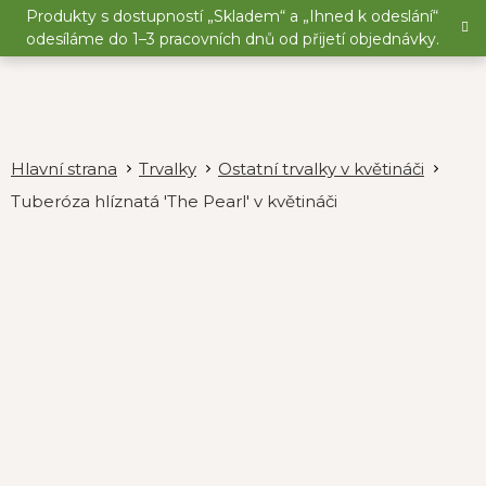
Přejít
Produkty s dostupností „Skladem“ a „Ihned k odeslání“
na
odesíláme do 1–3 pracovních dnů od přijetí objednávky.
obsah
Trvalky
Ostatní trvalky v květináči
Tuberóza hlíznatá 'The Pearl' v květináči