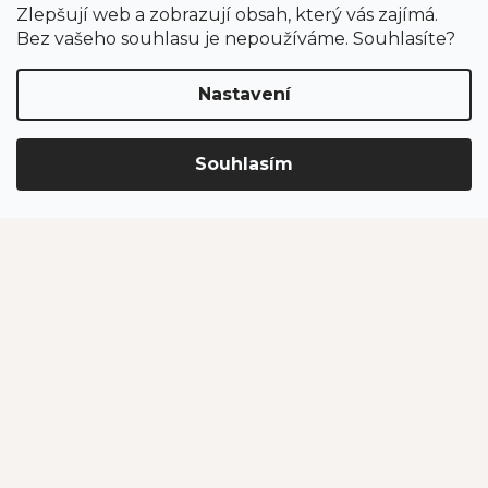
Zlepšují web a zobrazují obsah, který vás zajímá.
Odběr newsletteru
Bez vašeho souhlasu je nepoužíváme. Souhlasíte?
Nastavení
Vložením e-mailu souhlasíte s podmínkami
ochrany
osobních údajů
.
Souhlasím
PŘIHLÁSIT SE
Jahodárna Brozany
Obchodní podmínky
Podmínky ochrany údajů
Vytvořil Shoptet Premium
Copyright 2026
Jahodárna Brozany nad Ohří s.r.o.
. Všechna
práva vyhrazena.
Upravit nastavení cookies