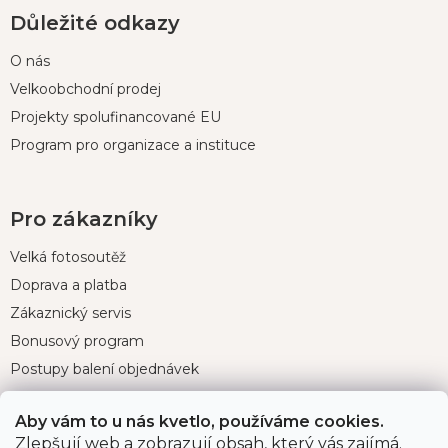
Důležité odkazy
O nás
Velkoobchodní prodej
Projekty spolufinancované EU
Program pro organizace a instituce
Pro zákazníky
Velká fotosoutěž
Doprava a platba
Zákaznický servis
Bonusový program
Postupy balení objednávek
Nejčastější dotazy
Aby vám to u nás kvetlo, používáme cookies.
Reklamace
Zlepšují web a zobrazují obsah, který vás zajímá.