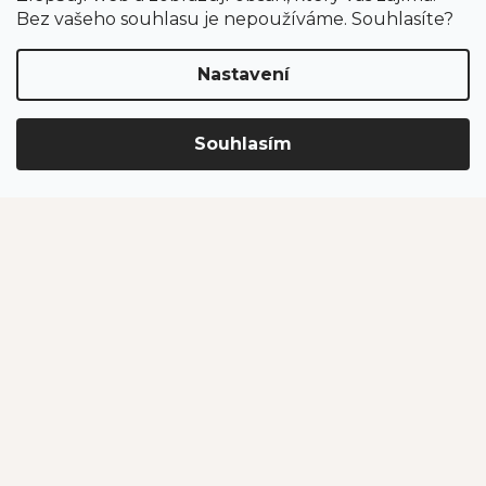
Obchodní podmínky
Bez vašeho souhlasu je nepoužíváme. Souhlasíte?
Ochrana osobních údajů
Nastavení
Kontakt
Souhlasím
eshop
@
jahodarnabrozany.cz
+420 477 477 057
Odběr newsletteru
Vložením e-mailu souhlasíte s podmínkami
ochrany
osobních údajů
.
PŘIHLÁSIT SE