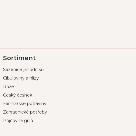
Z
Sortiment
á
p
Sazenice jahodníku
a
t
Cibuloviny a hlízy
í
Růže
Český česnek
Farmářské potraviny
Zahradnické potřeby
Půjčovna grilů