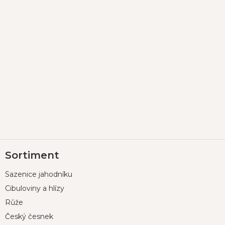
Z
Sortiment
á
p
Sazenice jahodníku
a
t
Cibuloviny a hlízy
í
Růže
Český česnek