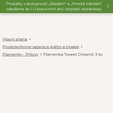
Přejít
Produkty s dostupností „Skladem“ a „Ihned k odeslání“
na
odesíláme do 1–3 pracovních dnů od přijetí objednávky.
obsah
Prostokořenné sazenice květin a trvalek
Plamenky - Phloxy
Plamenka 'Sweet Dreams' 3 ks