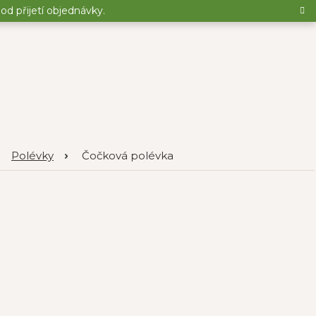
d přijetí objednávky.
Polévky
Čočková polévka