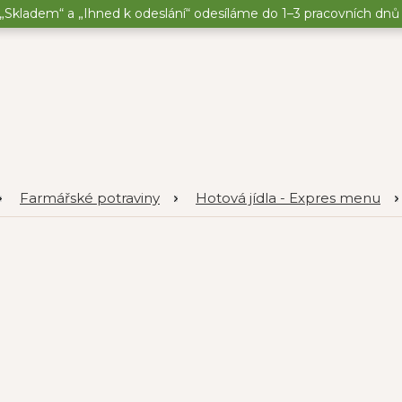
„Skladem“ a „Ihned k odeslání“ odesíláme do 1–3 pracovních dnů o
Farmářské potraviny
Hotová jídla - Expres menu