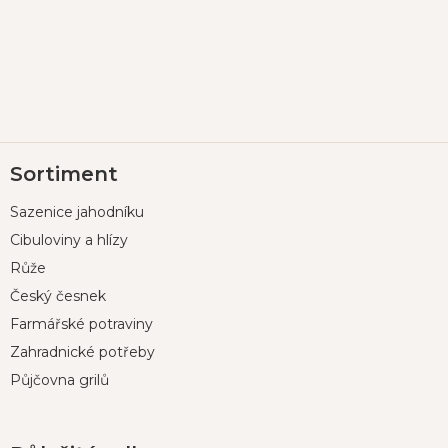
Z
Sortiment
á
p
Sazenice jahodníku
a
t
Cibuloviny a hlízy
í
Růže
Český česnek
Farmářské potraviny
Zahradnické potřeby
Půjčovna grilů