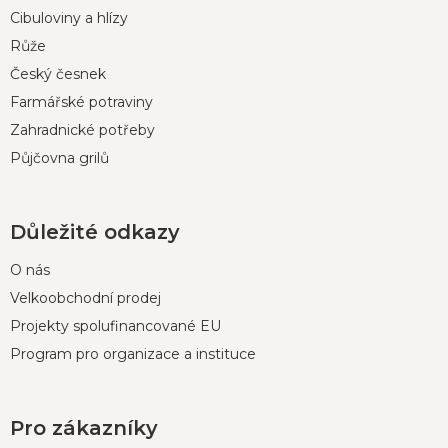
t
Cibuloviny a hlízy
í
Růže
Český česnek
Farmářské potraviny
Zahradnické potřeby
Půjčovna grilů
Důležité odkazy
O nás
Velkoobchodní prodej
Projekty spolufinancované EU
Program pro organizace a instituce
Pro zákazníky