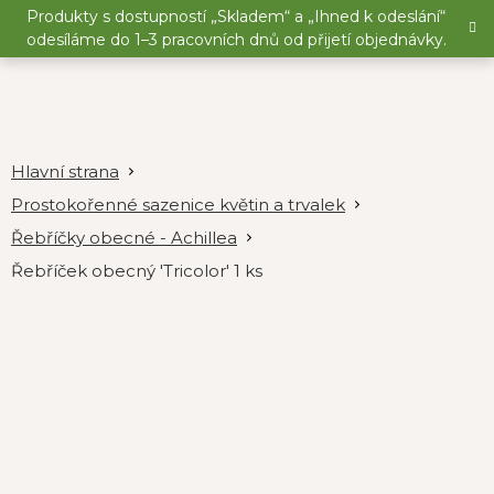
Přejít
Produkty s dostupností „Skladem“ a „Ihned k odeslání“
na
odesíláme do 1–3 pracovních dnů od přijetí objednávky.
obsah
Prostokořenné sazenice květin a trvalek
Řebříčky obecné - Achillea
Řebříček obecný 'Tricolor' 1 ks