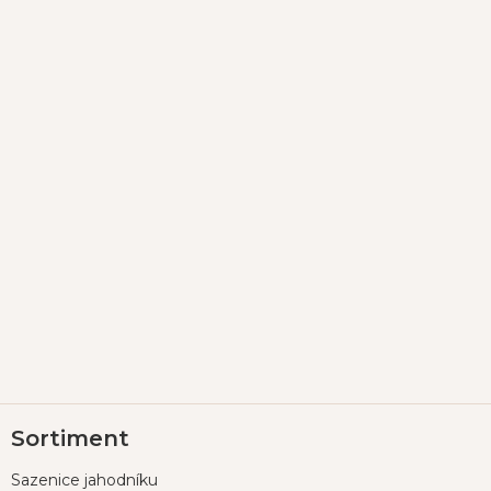
Z
Sortiment
á
p
Sazenice jahodníku
a