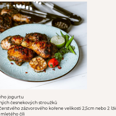
ého jogurtu
ných česnekových stroužků
čerstvého zázvorového kořene velikosti 2,5cm nebo 2 lž
 mletého čili