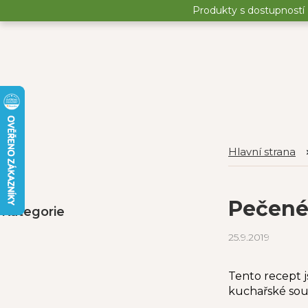
Přejít
Produkty s dostupností 
na
obsah
P
Přeskočit
o
Pečené
Kategorie
kategorie
s
t
25.9.2019
r
a
n
Tento recept j
n
kuchařské sout