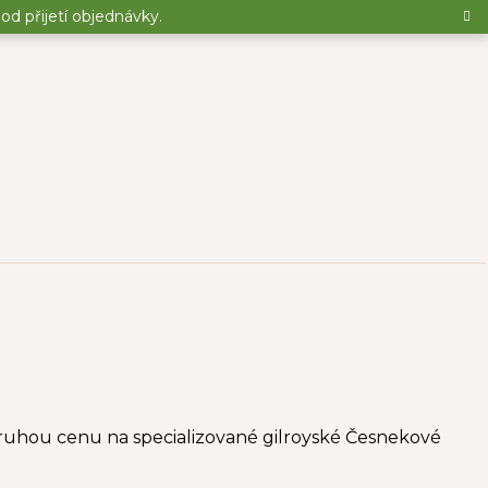
d přijetí objednávky.
druhou cenu na specializované gilroyské Česnekové