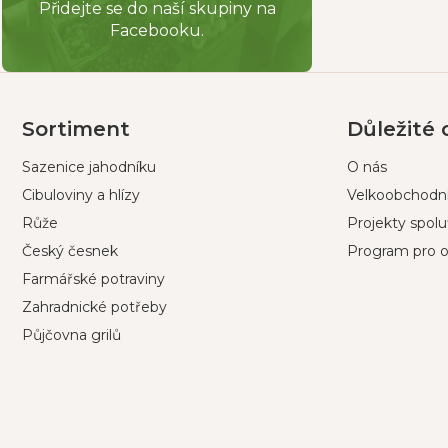
Přidejte se do naší skupiny na
Facebooku.
Z
á
p
Sortiment
Důležité
a
Sazenice jahodníku
O nás
t
í
Cibuloviny a hlízy
Velkoobchodní
Růže
Projekty spol
Český česnek
Program pro o
Farmářské potraviny
Zahradnické potřeby
Půjčovna grilů