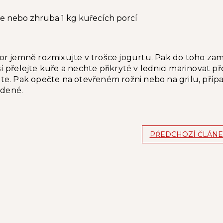
ře nebo zhruba 1 kg kuřecích porcí
r jemně rozmixujte v trošce jogurtu. Pak do toho zamíc
 přelejte kuře a nechte přikryté v lednici marinovat p
te. Pak opečte na otevřeném rožni nebo na grilu, pří
udené.
PŘEDCHOZÍ ČLÁNE