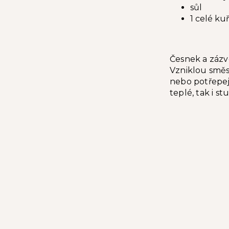
sůl
1 celé ku
Česnek a zázvo
Vzniklou směsí
nebo potřepej
teplé, tak i st