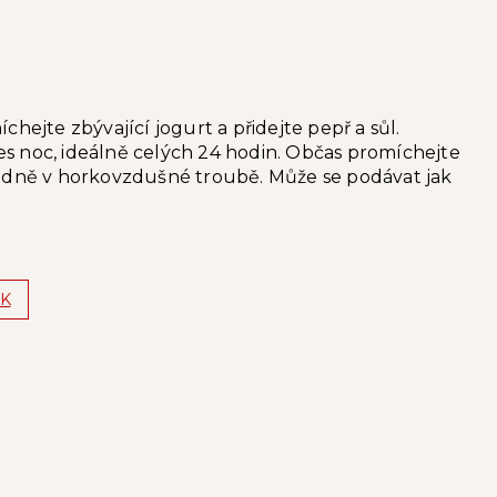
hejte zbývající jogurt a přidejte pepř a sůl.
řes noc, ideálně celých 24 hodin. Občas promíchejte
padně v horkovzdušné troubě. Může se podávat jak
K