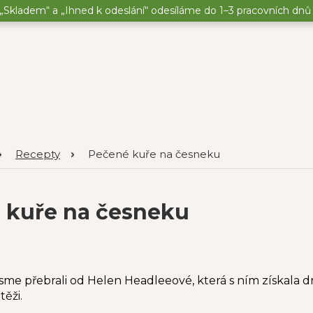
„Skladem“ a „Ihned k odeslání“ odesíláme do 1–3 pracovních dnů o
Recepty
Pečené kuře na česneku
 kuře na česneku
sme přebrali od Helen Headleeové, která s ním získala 
ěži.