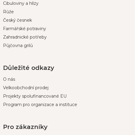
t
Cibuloviny a hlízy
í
Růže
Český česnek
Farmářské potraviny
Zahradnické potřeby
Půjčovna grilů
Důležité odkazy
O nás
Velkoobchodní prodej
Projekty spolufinancované EU
Program pro organizace a instituce
Pro zákazníky