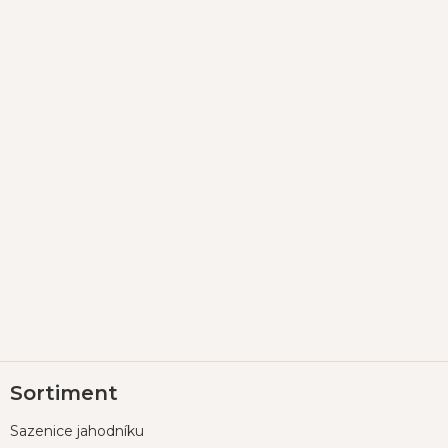
Z
Sortiment
á
p
Sazenice jahodníku
a