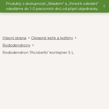
Přejít
Produkty s dostupností „Skladem“ a „Ihned k odeslání“
na
odesíláme do 1–3 pracovních dnů od přijetí objednávky.
obsah
Okrasné keře a květiny
Rododendrony
Rododendron 'Picobello' kontejner 5 L