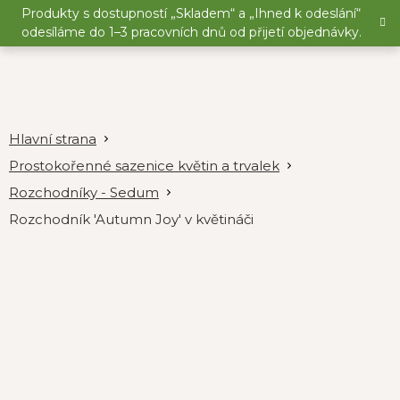
Přejít
Produkty s dostupností „Skladem“ a „Ihned k odeslání“
na
odesíláme do 1–3 pracovních dnů od přijetí objednávky.
obsah
Prostokořenné sazenice květin a trvalek
Rozchodníky - Sedum
Rozchodník 'Autumn Joy' v květináči