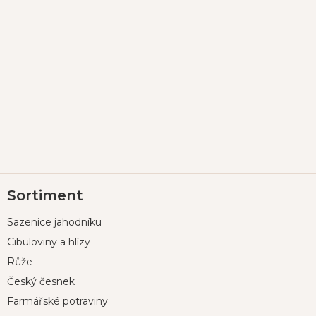
Z
Sortiment
á
p
Sazenice jahodníku
a
t
Cibuloviny a hlízy
í
Růže
Český česnek
Farmářské potraviny