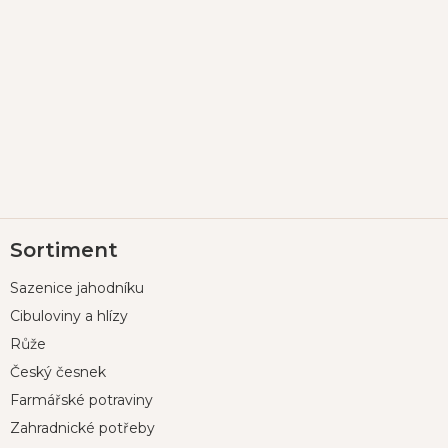
Z
Sortiment
á
p
Sazenice jahodníku
a
t
Cibuloviny a hlízy
í
Růže
Český česnek
Farmářské potraviny
Zahradnické potřeby