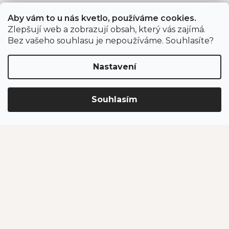
p
Sazenice jahodníku
a
Aby vám to u nás kvetlo, používáme cookies.
t
Cibuloviny a hlízy
Zlepšují web a zobrazují obsah, který vás zajímá.
í
Růže
Bez vašeho souhlasu je nepoužíváme. Souhlasíte?
Český česnek
Nastavení
Farmářské potraviny
Zahradnické potřeby
Půjčovna grilů
Souhlasím
Důležité odkazy
O nás
Velkoobchodní prodej
Projekty spolufinancované EU
Program pro organizace a instituce