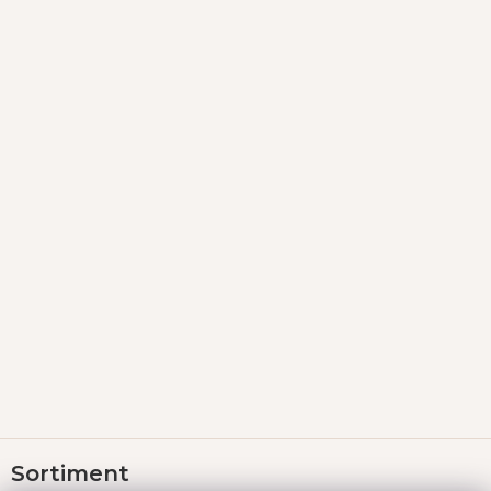
Z
Sortiment
á