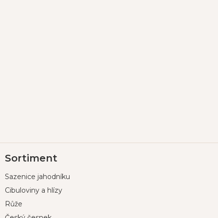
Z
Sortiment
á
p
Sazenice jahodníku
a
t
Cibuloviny a hlízy
í
Růže
Český česnek