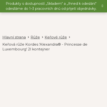
Přejít
Produkty s dostupností „Skladem“ a „Ihned k odeslání“
na
odesíláme do 1–3 pracovních dnů od přijetí objednávky.
obsah
Růže
Keřové růže
Keřová růže Kordes 'Alexandra® - Princesse de
Luxembourg' 2l kontejner