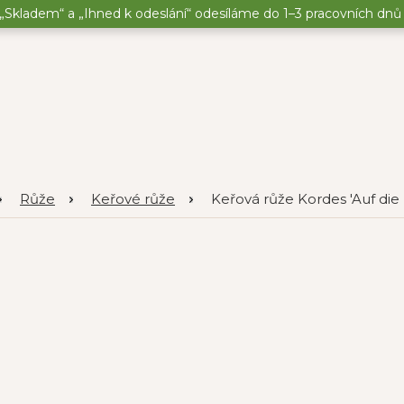
„Skladem“ a „Ihned k odeslání“ odesíláme do 1–3 pracovních dnů o
Růže
Keřové růže
Keřová růže Kordes 'Auf die