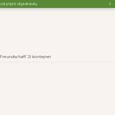
d přijetí objednávky.
 Freundschaft' 2l kontejner