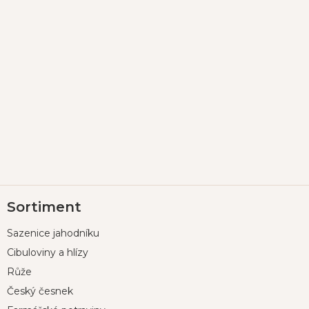
Z
Sortiment
á
p
Sazenice jahodníku
a
t
Cibuloviny a hlízy
í
Růže
Český česnek