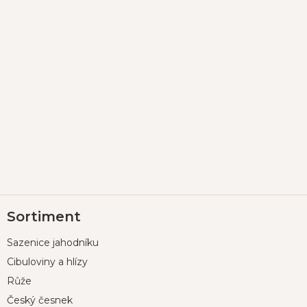
Z
Sortiment
á
p
Sazenice jahodníku
a
t
Cibuloviny a hlízy
í
Růže
Český česnek