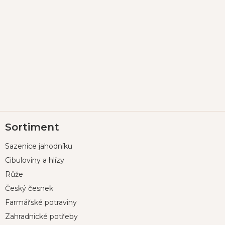
Z
Sortiment
á
p
Sazenice jahodníku
a
t
Cibuloviny a hlízy
í
Růže
Český česnek
Farmářské potraviny
Zahradnické potřeby