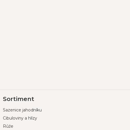
Z
Sortiment
á
p
Sazenice jahodníku
a
t
Cibuloviny a hlízy
í
Růže