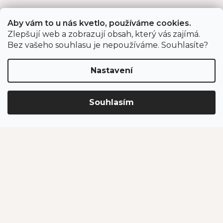
Aby vám to u nás kvetlo, používáme cookies.
Kontakt
Zlepšují web a zobrazují obsah, který vás zajímá.
Bez vašeho souhlasu je nepoužíváme. Souhlasíte?
eshop
@
jahodarnabrozany.cz
+420 477 477 057
Nastavení
Souhlasím
Odběr newsletteru
Vložením e-mailu souhlasíte s podmínkami
ochrany
osobních údajů
.
PŘIHLÁSIT SE
Jahodárna Brozany
Obchodní podmínky