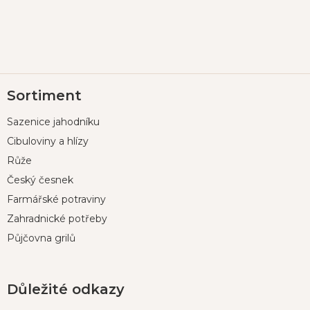
Z
Sortiment
á
p
Sazenice jahodníku
a
t
Cibuloviny a hlízy
í
Růže
Český česnek
Farmářské potraviny
Zahradnické potřeby
Půjčovna grilů
Důležité odkazy