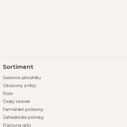
Z
Sortiment
á
p
Sazenice jahodníku
a
t
Cibuloviny a hlízy
í
Růže
Český česnek
Farmářské potraviny
Zahradnické potřeby
Půjčovna grilů