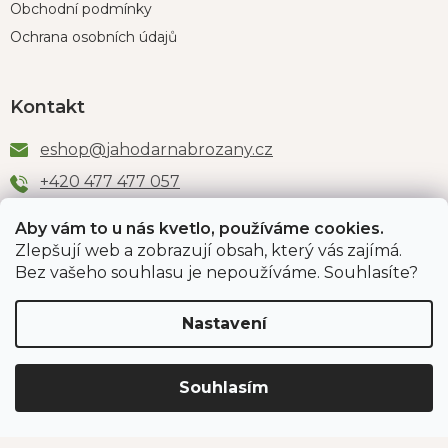
Obchodní podmínky
Ochrana osobních údajů
Kontakt
eshop
@
jahodarnabrozany.cz
+420 477 477 057
Aby vám to u nás kvetlo, používáme cookies.
Zlepšují web a zobrazují obsah, který vás zajímá.
Odběr newsletteru
Bez vašeho souhlasu je nepoužíváme. Souhlasíte?
Nastavení
Vložením e-mailu souhlasíte s podmínkami
ochrany
osobních údajů
.
Souhlasím
PŘIHLÁSIT SE