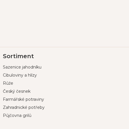
Z
Sortiment
á
p
Sazenice jahodníku
a
t
Cibuloviny a hlízy
í
Růže
Český česnek
Farmářské potraviny
Zahradnické potřeby
Půjčovna grilů