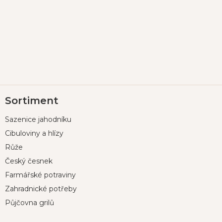
Z
Sortiment
á
p
Sazenice jahodníku
a
t
Cibuloviny a hlízy
í
Růže
Český česnek
Farmářské potraviny
Zahradnické potřeby
Půjčovna grilů