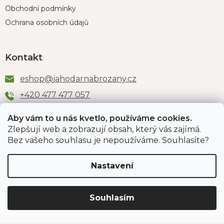
Obchodní podmínky
Ochrana osobních údajů
Kontakt
eshop
@
jahodarnabrozany.cz
+420 477 477 057
Aby vám to u nás kvetlo, používáme cookies.
Zlepšují web a zobrazují obsah, který vás zajímá.
Odběr newsletteru
Bez vašeho souhlasu je nepoužíváme. Souhlasíte?
Nastavení
Vložením e-mailu souhlasíte s podmínkami
ochrany
osobních údajů
.
Souhlasím
PŘIHLÁSIT SE