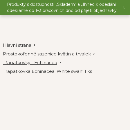
Přejít
Produkty s dostupností „Skladem“ a „Ihned k odeslání“
na
odesíláme do 1–3 pracovních dnů od přijetí objednávky.
obsah
Prostokořenné sazenice květin a trvalek
Třapatkovky - Echinacea
Třapatkovka Echinacea 'White swan' 1 ks