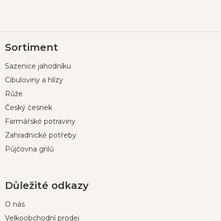
Z
Sortiment
á
p
Sazenice jahodníku
a
t
Cibuloviny a hlízy
í
Růže
Český česnek
Farmářské potraviny
Zahradnické potřeby
Půjčovna grilů
Důležité odkazy
O nás
Velkoobchodní prodej