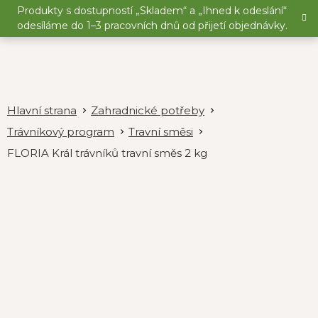
Přejít
Produkty s dostupností „Skladem“ a „Ihned k odeslání“
na
odesíláme do 1–3 pracovních dnů od přijetí objednávky.
obsah
Zahradnické potřeby
Trávníkový program
Travní směsi
FLORIA Král trávníků travní směs 2 kg