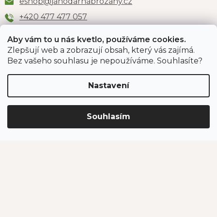
eshop
@
jahodarnabrozany.cz
+420 477 477 057
Aby vám to u nás kvetlo, používáme cookies.
Zlepšují web a zobrazují obsah, který vás zajímá.
Odběr newsletteru
Bez vašeho souhlasu je nepoužíváme. Souhlasíte?
Nastavení
Vložením e-mailu souhlasíte s podmínkami
ochrany
osobních údajů
.
Souhlasím
PŘIHLÁSIT SE
Jahodárna Brozany
Obchodní podmínky
Podmínky ochrany údajů
Vytvořil Shoptet Premium