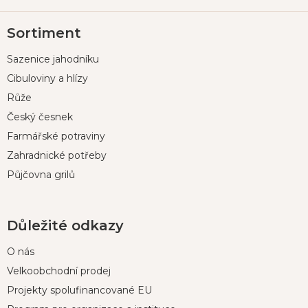
Z
Sortiment
á
p
Sazenice jahodníku
a
t
Cibuloviny a hlízy
í
Růže
Český česnek
Farmářské potraviny
Zahradnické potřeby
Půjčovna grilů
Důležité odkazy
O nás
Velkoobchodní prodej
Projekty spolufinancované EU