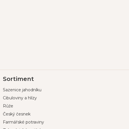
Z
Sortiment
á
p
Sazenice jahodníku
a
t
Cibuloviny a hlízy
í
Růže
Český česnek
Farmářské potraviny