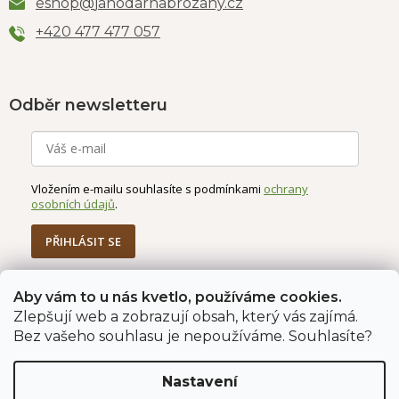
eshop
@
jahodarnabrozany.cz
+420 477 477 057
Odběr newsletteru
Vložením e-mailu souhlasíte s podmínkami
ochrany
osobních údajů
.
PŘIHLÁSIT SE
Aby vám to u nás kvetlo, používáme cookies.
Zlepšují web a zobrazují obsah, který vás zajímá.
Jahodárna Brozany
Obchodní podmínky
Bez vašeho souhlasu je nepoužíváme. Souhlasíte?
Podmínky ochrany údajů
Nastavení
Vytvořil Shoptet Premium