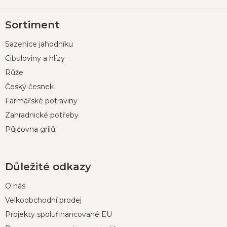
Z
Sortiment
á
p
Sazenice jahodníku
a
t
Cibuloviny a hlízy
í
Růže
Český česnek
Farmářské potraviny
Zahradnické potřeby
Půjčovna grilů
Důležité odkazy
O nás
Velkoobchodní prodej
Projekty spolufinancované EU