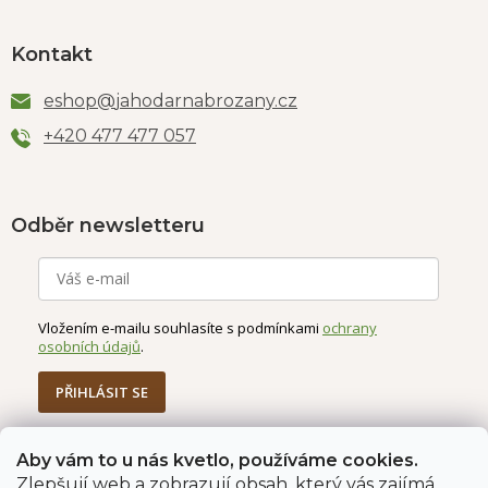
Kontakt
eshop
@
jahodarnabrozany.cz
+420 477 477 057
Odběr newsletteru
Vložením e-mailu souhlasíte s podmínkami
ochrany
osobních údajů
.
PŘIHLÁSIT SE
Aby vám to u nás kvetlo, používáme cookies.
Zlepšují web a zobrazují obsah, který vás zajímá.
Jahodárna Brozany
Obchodní podmínky