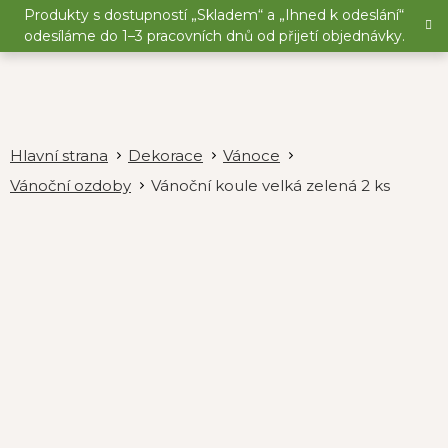
Přejít
Produkty s dostupností „Skladem“ a „Ihned k odeslání“
na
odesíláme do 1–3 pracovních dnů od přijetí objednávky.
obsah
Dekorace
Vánoce
Vánoční ozdoby
Vánoční koule velká zelená 2 ks