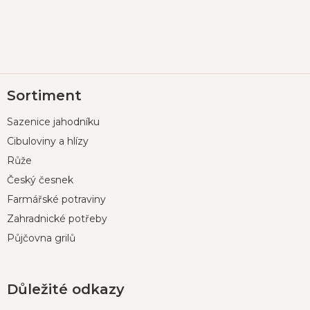
Z
Sortiment
á
p
Sazenice jahodníku
a
t
Cibuloviny a hlízy
í
Růže
Český česnek
Farmářské potraviny
Zahradnické potřeby
Půjčovna grilů
Důležité odkazy