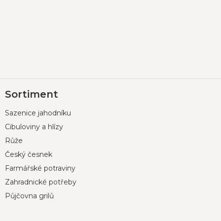
Z
Sortiment
á
p
Sazenice jahodníku
a
t
Cibuloviny a hlízy
í
Růže
Český česnek
Farmářské potraviny
Zahradnické potřeby
Půjčovna grilů