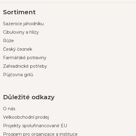
Z
Sortiment
á
p
Sazenice jahodníku
a
t
Cibuloviny a hlízy
í
Růže
Český česnek
Farmářské potraviny
Zahradnické potřeby
Půjčovna grilů
Důležité odkazy
O nás
Velkoobchodní prodej
Projekty spolufinancované EU
Program pro organizace a instituce