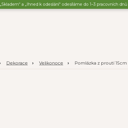
„Skladem“ a „Ihned k odeslání“ odesíláme do 1–3 pracovních dnů o
Dekorace
Velikonoce
Pomlázka z proutí 15cm