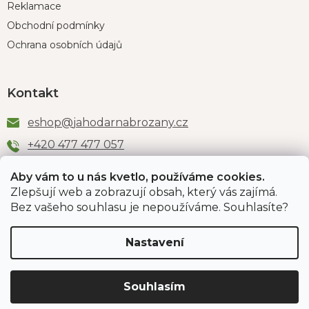
Reklamace
Obchodní podmínky
Ochrana osobních údajů
Kontakt
eshop
@
jahodarnabrozany.cz
+420 477 477 057
Aby vám to u nás kvetlo, používáme cookies.
Zlepšují web a zobrazují obsah, který vás zajímá.
Odběr newsletteru
Bez vašeho souhlasu je nepoužíváme. Souhlasíte?
Nastavení
Vložením e-mailu souhlasíte s podmínkami
ochrany
osobních údajů
.
Souhlasím
PŘIHLÁSIT SE