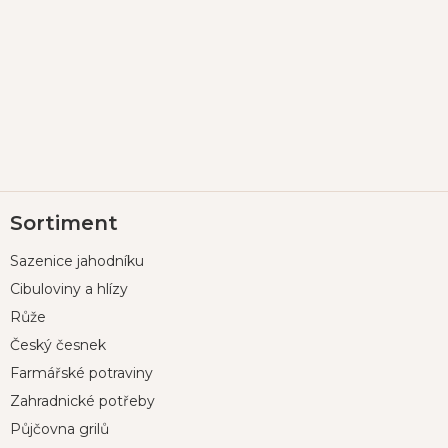
Z
Sortiment
á
p
Sazenice jahodníku
a
t
Cibuloviny a hlízy
í
Růže
Český česnek
Farmářské potraviny
Zahradnické potřeby
Půjčovna grilů