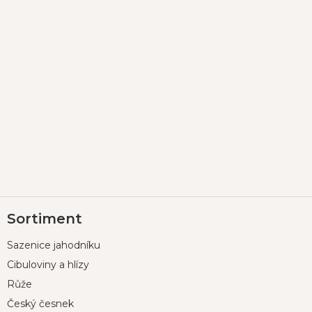
Z
Sortiment
á
p
Sazenice jahodníku
a
t
Cibuloviny a hlízy
í
Růže
Český česnek