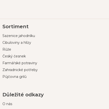
Z
Sortiment
á
p
Sazenice jahodníku
a
t
Cibuloviny a hlízy
í
Růže
Český česnek
Farmářské potraviny
Zahradnické potřeby
Půjčovna grilů
Důležité odkazy
O nás