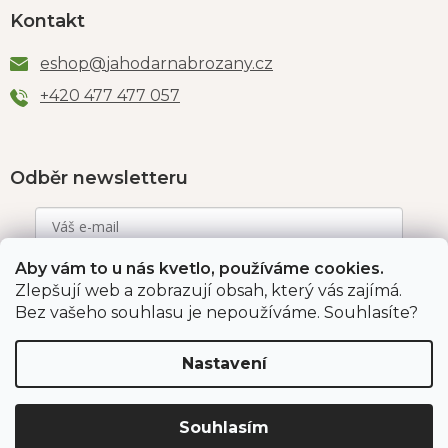
Kontakt
eshop
@
jahodarnabrozany.cz
+420 477 477 057
Odběr newsletteru
Aby vám to u nás kvetlo, používáme cookies.
Vložením e-mailu souhlasíte s podmínkami
ochrany
osobních údajů
.
Zlepšují web a zobrazují obsah, který vás zajímá.
Bez vašeho souhlasu je nepoužíváme. Souhlasíte?
PŘIHLÁSIT SE
Nastavení
Jahodárna Brozany
Obchodní podmínky
Souhlasím
Podmínky ochrany údajů