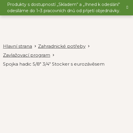
Přejít
Produkty s dostupností „Skladem“ a „Ihned k odeslání“
na
odesíláme do 1–3 pracovních dnů od přijetí objednávky.
obsah
Zahradnické potřeby
Zavlažovací program
Spojka hadic 5/8" 3/4" Stocker s eurozávěsem