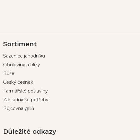
Z
Sortiment
á
p
Sazenice jahodníku
a
t
Cibuloviny a hlízy
í
Růže
Český česnek
Farmářské potraviny
Zahradnické potřeby
Půjčovna grilů
Důležité odkazy