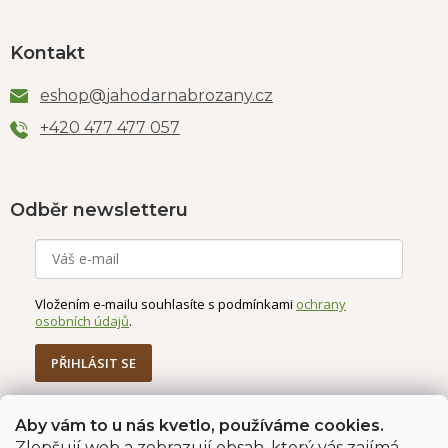
Kontakt
eshop
@
jahodarnabrozany.cz
+420 477 477 057
Odběr newsletteru
Vložením e-mailu souhlasíte s podmínkami
ochrany
osobních údajů
.
PŘIHLÁSIT SE
Aby vám to u nás kvetlo, používáme cookies.
Zlepšují web a zobrazují obsah, který vás zajímá.
Jahodárna Brozany
Obchodní podmínky