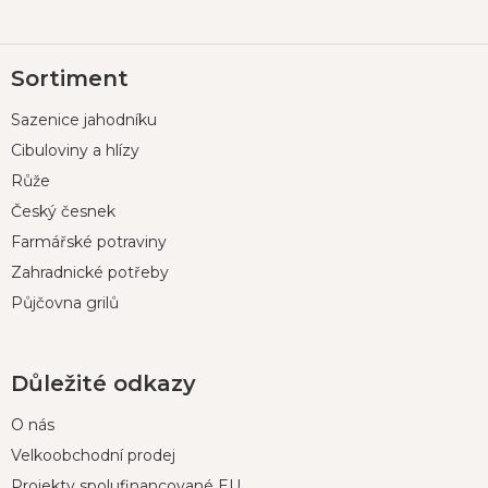
Z
Sortiment
á
p
Sazenice jahodníku
a
t
Cibuloviny a hlízy
í
Růže
Český česnek
Farmářské potraviny
Zahradnické potřeby
Půjčovna grilů
Důležité odkazy
O nás
Velkoobchodní prodej
Projekty spolufinancované EU