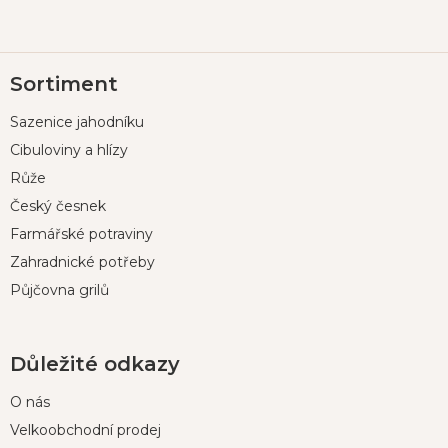
Z
Sortiment
á
p
Sazenice jahodníku
a
t
Cibuloviny a hlízy
í
Růže
Český česnek
Farmářské potraviny
Zahradnické potřeby
Půjčovna grilů
Důležité odkazy
O nás
Velkoobchodní prodej