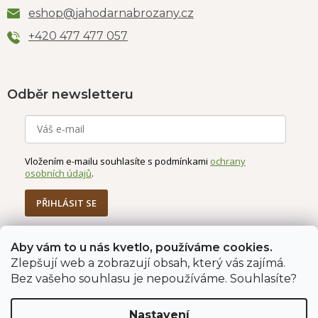
eshop
@
jahodarnabrozany.cz
+420 477 477 057
Odběr newsletteru
Vložením e-mailu souhlasíte s podmínkami
ochrany
osobních údajů
.
PŘIHLÁSIT SE
Aby vám to u nás kvetlo, používáme cookies.
Zlepšují web a zobrazují obsah, který vás zajímá.
Jahodárna Brozany
Obchodní podmínky
Bez vašeho souhlasu je nepoužíváme. Souhlasíte?
Podmínky ochrany údajů
Nastavení
Vytvořil Shoptet Premium