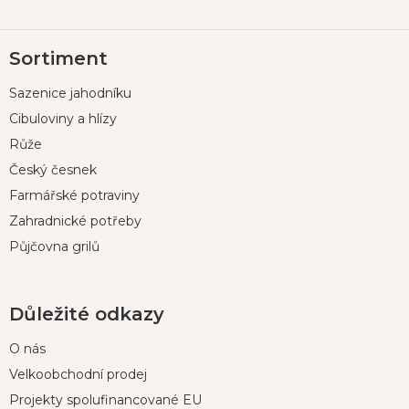
Z
Sortiment
á
p
Sazenice jahodníku
a
t
Cibuloviny a hlízy
í
Růže
Český česnek
Farmářské potraviny
Zahradnické potřeby
Půjčovna grilů
Důležité odkazy
O nás
Velkoobchodní prodej
Projekty spolufinancované EU