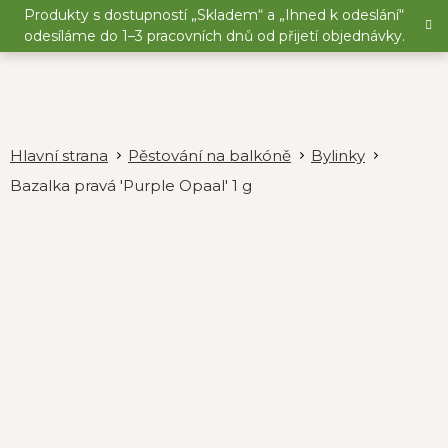
Přejít
Produkty s dostupností „Skladem“ a „Ihned k odeslání“
na
odesíláme do 1–3 pracovních dnů od přijetí objednávky.
obsah
Pěstování na balkóně
Bylinky
Bazalka pravá 'Purple Opaal' 1 g