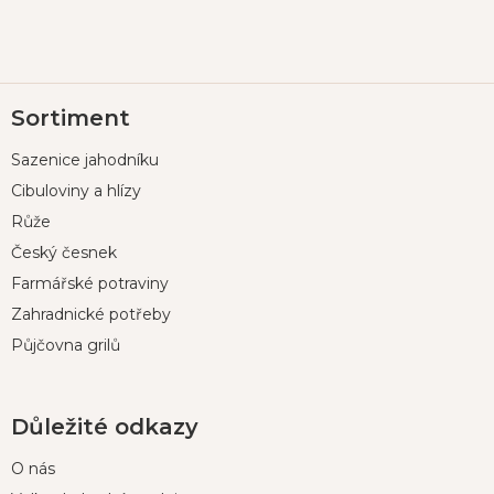
Z
Sortiment
á
p
Sazenice jahodníku
a
t
Cibuloviny a hlízy
í
Růže
Český česnek
Farmářské potraviny
Zahradnické potřeby
Půjčovna grilů
Důležité odkazy
O nás