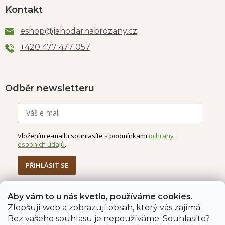
Kontakt
eshop
@
jahodarnabrozany.cz
+420 477 477 057
Odběr newsletteru
Vložením e-mailu souhlasíte s podmínkami
ochrany
osobních údajů
.
PŘIHLÁSIT SE
Aby vám to u nás kvetlo, používáme cookies.
Zlepšují web a zobrazují obsah, který vás zajímá.
Jahodárna Brozany
Obchodní podmínky
Bez vašeho souhlasu je nepoužíváme. Souhlasíte?
Podmínky ochrany údajů