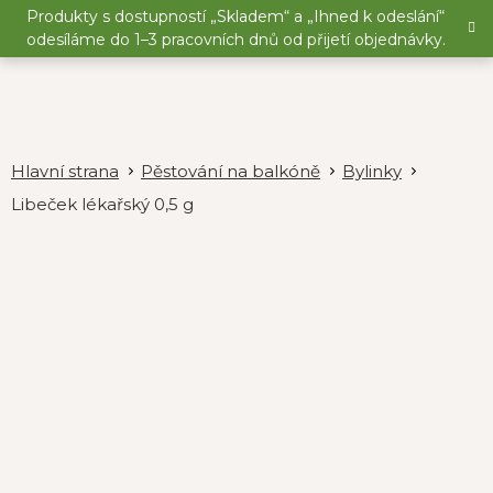
Přejít
Produkty s dostupností „Skladem“ a „Ihned k odeslání“
na
odesíláme do 1–3 pracovních dnů od přijetí objednávky.
obsah
Pěstování na balkóně
Bylinky
Libeček lékařský 0,5 g