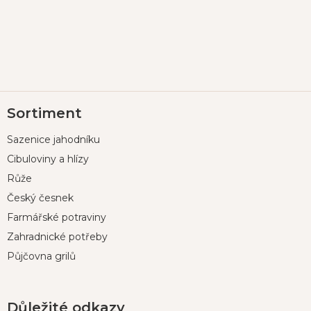
Z
Sortiment
á
p
Sazenice jahodníku
a
t
Cibuloviny a hlízy
í
Růže
Český česnek
Farmářské potraviny
Zahradnické potřeby
Půjčovna grilů
Důležité odkazy