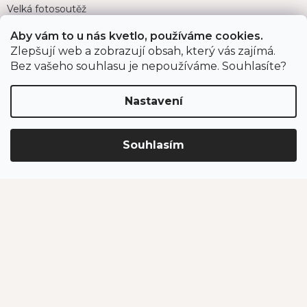
Velká fotosoutěž
Doprava a platba
Aby vám to u nás kvetlo, používáme cookies.
Zákaznický servis
Zlepšují web a zobrazují obsah, který vás zajímá.
Bez vašeho souhlasu je nepoužíváme. Souhlasíte?
Bonusový program
Postupy balení objednávek
Nastavení
Nejčastější dotazy
Reklamace
Obchodní podmínky
Souhlasím
Ochrana osobních údajů
Kontakt
eshop
@
jahodarnabrozany.cz
+420 477 477 057