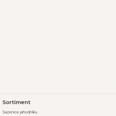
Z
Sortiment
á
p
Sazenice jahodníku
a