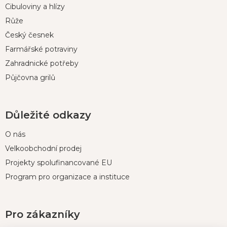
t
Cibuloviny a hlízy
í
Růže
Český česnek
Farmářské potraviny
Zahradnické potřeby
Půjčovna grilů
Důležité odkazy
O nás
Velkoobchodní prodej
Projekty spolufinancované EU
Program pro organizace a instituce
Pro zákazníky