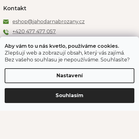
Kontakt
eshop
@
jahodarnabrozany.cz
+420 477 477 057
Aby vám to u nás kvetlo, používáme cookies.
Zlepšují web a zobrazují obsah, který vás zajímá.
Odběr newsletteru
Bez vašeho souhlasu je nepoužíváme. Souhlasíte?
Nastavení
Vložením e-mailu souhlasíte s podmínkami
ochrany
osobních údajů
.
Souhlasím
PŘIHLÁSIT SE
Jahodárna Brozany
Obchodní podmínky
Podmínky ochrany údajů