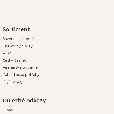
Z
Sortiment
á
p
Sazenice jahodníku
a
t
Cibuloviny a hlízy
í
Růže
Český česnek
Farmářské potraviny
Zahradnické potřeby
Půjčovna grilů
Důležité odkazy
O nás